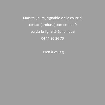
Mais toujours joignable via le courriel
contact[arobase]com-on-net.fr
ou via la ligne téléphonique
04 11 93 26 73
B
ien à vous ;)